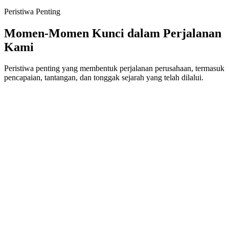
Peristiwa Penting
Momen-Momen Kunci dalam Perjalanan
Kami
Peristiwa penting yang membentuk perjalanan perusahaan, termasuk
pencapaian, tantangan, dan tonggak sejarah yang telah dilalui.
Oktober
2023
Peluncuran Teknologi AI
Pada 2023, kami meluncurkan teknologi AI yang dikembangkan
secara mandiri oleh tim R&D. Teknologi ini mampu menghitung
jumlah berdasarkan jenis kendaraan secara real time dengan data
akurat, sebagai kontribusi kami dalam mendukung implementasi
smart city di bidang manajemen lalu lintas.