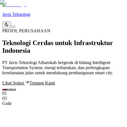
Javis Teknologi
PROFIL PERUSAHAAN
Teknologi Cerdas
untuk Infrastruktur
Indonesia
PT Javis Teknologi Albarokah bergerak di bidang Intelligent
K
Transportation System, energi terbarukan, dan perlengkapan
C
keselamatan jalan untuk mendukung pembangunan smart city.
p
Lihat Solusi
Tentang Kami
E
01
03
Gulir
Profil Perusahaan