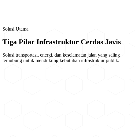
produk - produk yang diberikan kepada customer. Waktu lamanya
pemberian garansi yang diberikan selalu panjang dan bersaing,
meliputi garansi produk 3 tahun, standar garansi produk 5 tahun,
standar garansi produk 5 tahun, dan extended guarante 5 tahun
replace (penggantian produk).
Solusi Utama
Tiga Pilar Infrastruktur Cerdas Javis
Solusi transportasi, energi, dan keselamatan jalan yang saling
terhubung untuk mendukung kebutuhan infrastruktur publik.
ATMS (Advanced Traffic Management System)
Sistem pengelolaan lalu lintas terintegrasi untuk memantau kondisi
lalu lintas, mengolah data kendaraan, dan mengatur perangkat
pengendali simpang secara lebih responsif.
Lihat Solusi