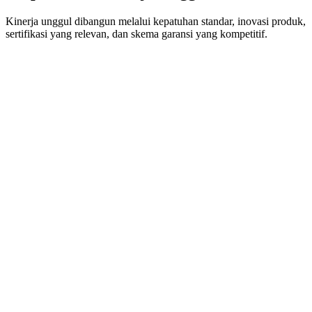
Kinerja unggul dibangun melalui kepatuhan standar, inovasi produk,
sertifikasi yang relevan, dan skema garansi yang kompetitif.
Pemenuhan Standar
Seluruh produk dan layanan yang ditawarkan oleh perusahaan telah
memenuhi standar yang ditetapkan. Pemenuhan standar setiap
produk selalu diperbaharui dan disesuaikan dengan standar nasional
dan internasional seperti SNI, IEC, IES, EN, dan CISPR.
Inovasi
PT Javis Teknologi Albarokah selalu berusaha menghadirkan