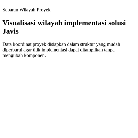
Mendukung pengembangan smart city melalui penerangan jalan
Sebaran Wilayah Proyek
tenaga surya dan infrastruktur energi terbarukan.
Visualisasi wilayah implementasi solusi
Javis
Data koordinat proyek disiapkan dalam struktur yang mudah
diperbarui agar titik implementasi dapat ditampilkan tanpa
mengubah komponen.
Lihat Peta Sebaran
Semua
APJ
APILL
PLTS
Smart System
Traffic Safety
ATCS Palbapang (Bantul)
Bantul
,
D.I. Yogyakarta