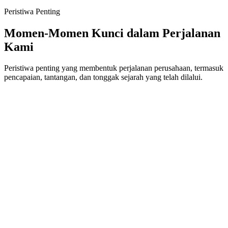
Peristiwa Penting
Momen-Momen Kunci dalam Perjalanan
Kami
Peristiwa penting yang membentuk perjalanan perusahaan, termasuk
pencapaian, tantangan, dan tonggak sejarah yang telah dilalui.
Oktober
2023
Peluncuran Teknologi AI
Pada 2023, kami meluncurkan teknologi AI yang dikembangkan
secara mandiri oleh tim R&D. Teknologi ini mampu menghitung
jumlah berdasarkan jenis kendaraan secara real time dengan data
akurat, sebagai kontribusi kami dalam mendukung implementasi
smart city di bidang manajemen lalu lintas.