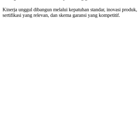
Kinerja unggul dibangun melalui kepatuhan standar, inovasi produk,
sertifikasi yang relevan, dan skema garansi yang kompetitif.
Pemenuhan Standar
Seluruh produk dan layanan yang ditawarkan oleh perusahaan telah
memenuhi standar yang ditetapkan. Pemenuhan standar setiap
produk selalu diperbaharui dan disesuaikan dengan standar nasional
dan internasional seperti SNI, IEC, IES, EN, dan CISPR.
Inovasi
PT Javis Teknologi Albarokah selalu berusaha menghadirkan