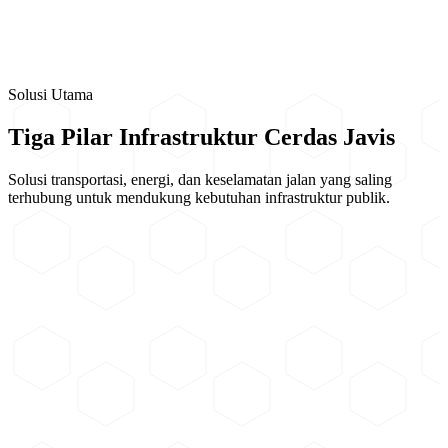
produk - produk yang diberikan kepada customer. Waktu lamanya
pemberian garansi yang diberikan selalu panjang dan bersaing,
meliputi garansi produk 3 tahun, standar garansi produk 5 tahun,
standar garansi produk 5 tahun, dan extended guarante 5 tahun
replace (penggantian produk).
Solusi Utama
Tiga Pilar Infrastruktur Cerdas Javis
Solusi transportasi, energi, dan keselamatan jalan yang saling
terhubung untuk mendukung kebutuhan infrastruktur publik.
ATMS (Advanced Traffic Management System)
Sistem pengelolaan lalu lintas terintegrasi untuk memantau kondisi
lalu lintas, mengolah data kendaraan, dan mengatur perangkat
pengendali simpang secara lebih responsif.
Lihat Solusi