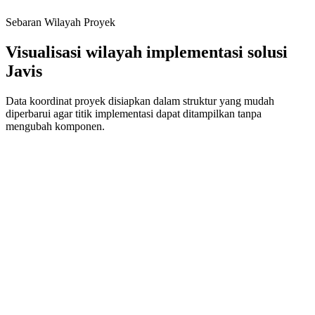
Mendukung pengembangan smart city melalui penerangan jalan
Sebaran Wilayah Proyek
tenaga surya dan infrastruktur energi terbarukan.
Visualisasi wilayah implementasi solusi
Javis
Data koordinat proyek disiapkan dalam struktur yang mudah
diperbarui agar titik implementasi dapat ditampilkan tanpa
mengubah komponen.
Lihat Peta Sebaran
Semua
APJ
APILL
PLTS
Smart System
Traffic Safety
ATCS Palbapang (Bantul)
Bantul
,
D.I. Yogyakarta