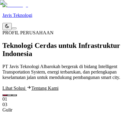
Javis Teknologi
PROFIL PERUSAHAAN
Teknologi Cerdas
untuk Infrastruktur
Indonesia
PT Javis Teknologi Albarokah bergerak di bidang Intelligent
K
Transportation System, energi terbarukan, dan perlengkapan
C
keselamatan jalan untuk mendukung pembangunan smart city.
p
Lihat Solusi
Tentang Kami
E
01
03
Gulir
Profil Perusahaan