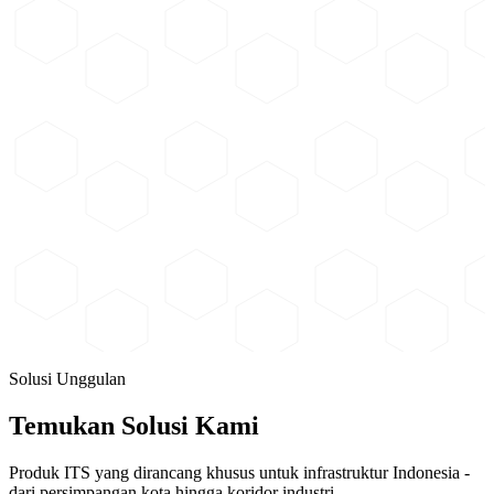
Infrastruktur Energi Cerdas dan Terbarukan
Produk energi dan penerangan yang mendukung fasilitas jalan, area
publik, kawasan industri, gedung, dan infrastruktur transportasi
dengan sumber energi konvensional maupun terbarukan.
Lihat Solusi
Keselamatan Jalan
Perangkat perlengkapan jalan untuk meningkatkan keselamatan
pengguna jalan melalui sistem isyarat, peringatan, penyeberangan,
dan pengaturan lalu lintas.
Lihat Solusi
Solusi Unggulan
Temukan Solusi Kami
Produk ITS yang dirancang khusus untuk infrastruktur Indonesia -
dari persimpangan kota hingga koridor industri.